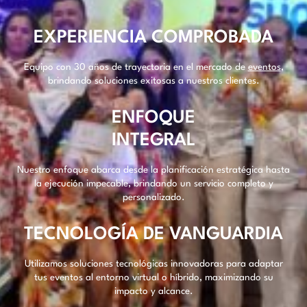
EXPERIENCIA COMPROBADA
Equipo con 30 años de trayectoria en el mercado de
eventos
,
brindando soluciones exitosas a nuestros clientes.
ENFOQUE
INTEGRAL
Nuestro enfoque abarca desde la planificación estratégica hasta
la ejecución impecable, brindando un servicio completo y
personalizado.
TECNOLOGÍA DE VANGUARDIA
Utilizamos soluciones tecnológicas innovadoras para adaptar
tus eventos al entorno virtual o híbrido, maximizando su
impacto y alcance.