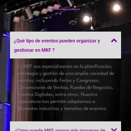
¿Qué tipo de eventos pueden organizar y
gestionar en MKF ?
En MKF nos especializamos en la planificación,
estrategia y gestión de una amplia variedad de
eventos, incluyendo Ferias y Congresos,
Convenciones de Ventas, Ruedas de Negocios,
Eventos Digitales, entre otros. Nuestra
experiencia nos permite adaptarnos a
diferentes industrias y tamaños de eventos.
¿Cómo puede MKF apoyar mis procesos de